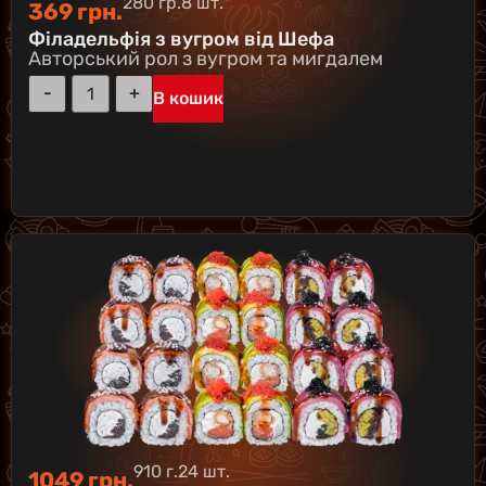
280 гр.
8 шт.
369
грн.
Філадельфія з вугром від Шефа
Авторський рол з вугром та мигдалем
В кошик
910 г.
24 шт.
1049
грн.