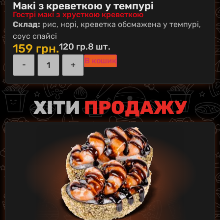
Макі з креветкою у темпурі
Гострі макі з хрусткою креветкою
Склад:
рис, норі, креветка обсмажена у темпурі,
соус спайсі
120 гр.
8 шт.
159
грн.
В кошик
ХІТИ
ПРОДАЖУ