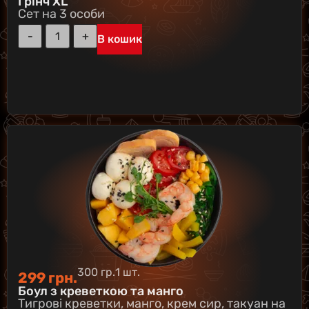
Грінч XL
Сет на 3 особи
В кошик
300 гр.
1 шт.
299
грн.
Боул з креветкою та манго
Тигрові креветки, манго, крем сир, такуан на