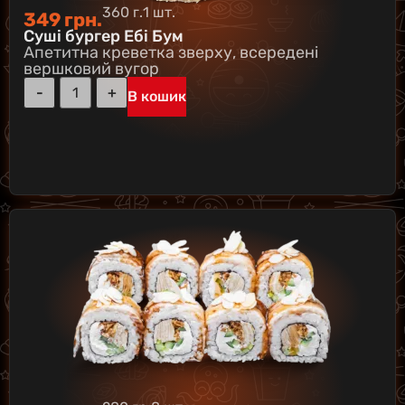
360 г.
1 шт.
349
грн.
Суші бургер Ебі Бум
Апетитна креветка зверху, всередені
вершковий вугор
В кошик