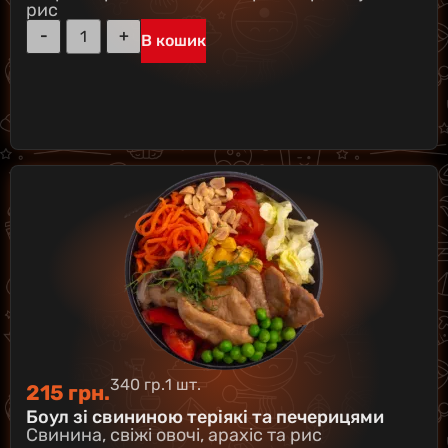
рис
В кошик
340 гр.
1 шт.
215
грн.
Боул зі свининою теріякі та печерицями
Свинина, свіжі овочі, арахіс та рис